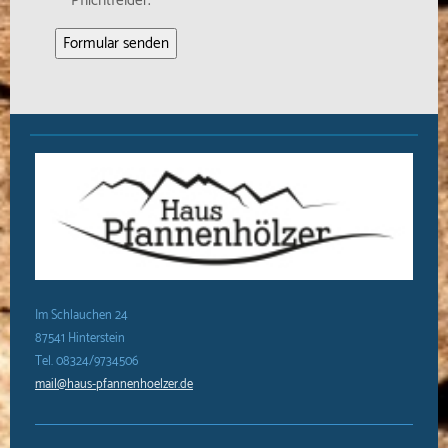
Pflichtfelder.
Im Schlauchen 24
87541 Hinterstein
Tel. 08324/9734506
mail@haus-pfannenhoelzer.de