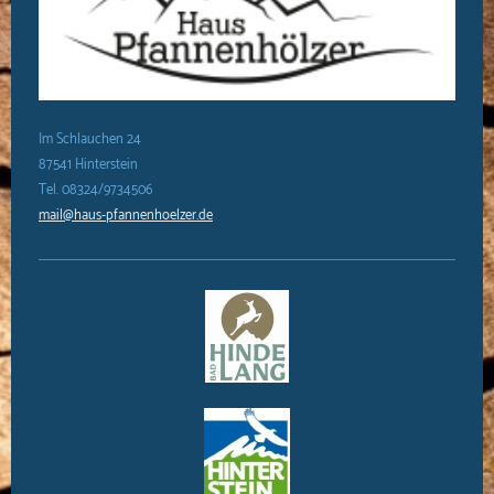
Im Schlauchen 24
87541 Hinterstein
Tel. 08324/9734506
mail@haus-pfannenhoelzer.de